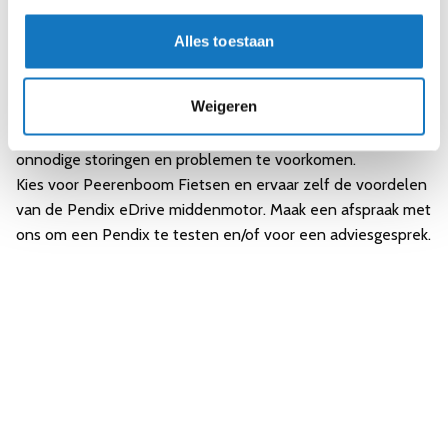
Waarom Kiezen voor Peerenboom
Alles toestaan
Fietsen?
Grootste Pendix-specialist van Nederland
:
Met jarenlange
Weigeren
ervaring in vakkundige installatie.
Deskundig Advies
:
Voor de beste rijervaring en om
onnodige storingen en problemen te voorkomen.
Kies voor Peerenboom Fietsen en ervaar zelf de voordelen
van de Pendix eDrive middenmotor.
Maak een afspraak
met
ons om een Pendix te testen en/of voor een adviesgesprek.