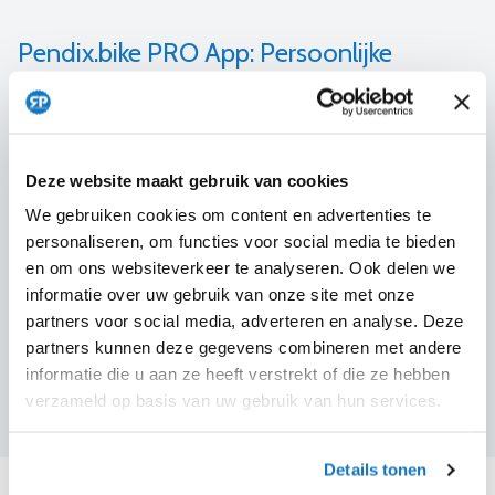
Pendix.bike PRO App: Persoonlijke
Ondersteuning
Met de Pendix.bike PRO App kunt u de
ondersteuningsniveaus van de eDrive volledig naar eigen
wens instellen (
bekijk de uitleg video
).
Via een intuïtieve
Deze website maakt gebruik van cookies
interface kunt u het vermogen en de maximale snelheid per
We gebruiken cookies om content en advertenties te
ondersteuningsstand aanpassen.
Dit is bijzonder handig om
personaliseren, om functies voor social media te bieden
bijvoorbeeld verschillen in trapkracht tussen twee fietsers
en om ons websiteverkeer te analyseren. Ook delen we
te compenseren, zodat u samen comfortabel kunt fietsen.
informatie over uw gebruik van onze site met onze
Daarnaast fungeert de app als fietscomputer en
partners voor social media, adverteren en analyse. Deze
navigatiesysteem, en biedt het de mogelijkheid om
partners kunnen deze gegevens combineren met andere
systeemupdates uit te voeren, zodat u altijd beschikt over
informatie die u aan ze heeft verstrekt of die ze hebben
de nieuwste functionaliteiten.
​
verzameld op basis van uw gebruik van hun services.
Details tonen